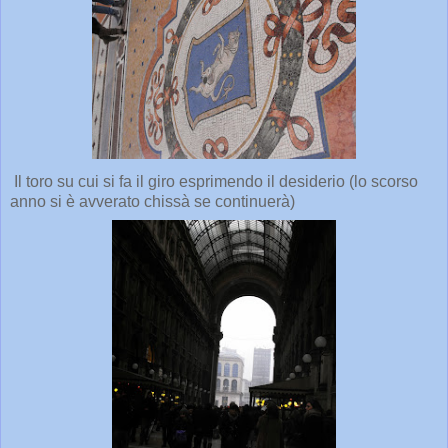
Il toro su cui si fa il giro esprimendo il desiderio (lo scorso
anno si è avverato chissà se continuerà)