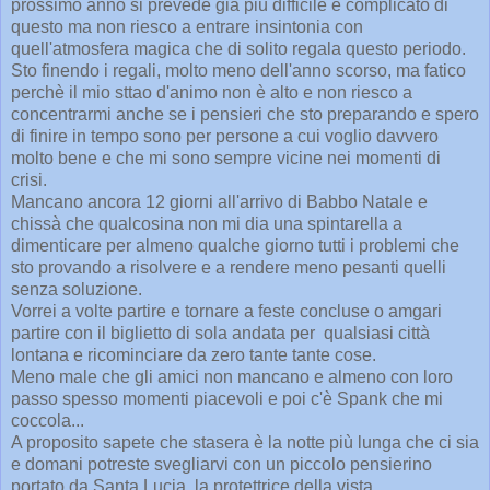
prossimo anno si prevede già più difficile e complicato di
questo ma non riesco a entrare insintonia con
quell'atmosfera magica che di solito regala questo periodo.
Sto finendo i regali, molto meno dell'anno scorso, ma fatico
perchè il mio sttao d'animo non è alto e non riesco a
concentrarmi anche se i pensieri che sto preparando e spero
di finire in tempo sono per persone a cui voglio davvero
molto bene e che mi sono sempre vicine nei momenti di
crisi.
Mancano ancora 12 giorni all'arrivo di Babbo Natale e
chissà che qualcosina non mi dia una spintarella a
dimenticare per almeno qualche giorno tutti i problemi che
sto provando a risolvere e a rendere meno pesanti quelli
senza soluzione.
Vorrei a volte partire e tornare a feste concluse o amgari
partire con il biglietto di sola andata per qualsiasi città
lontana e ricominciare da zero tante tante cose.
Meno male che gli amici non mancano e almeno con loro
passo spesso momenti piacevoli e poi c'è Spank che mi
coccola...
A proposito sapete che stasera è la notte più lunga che ci sia
e domani potreste svegliarvi con un piccolo pensierino
portato da Santa Lucia, la protettrice della vista.